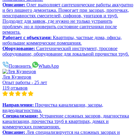
Описание:
Олег выполняет сантехнические работы аккуратно
и без лишнего демонтажа. Помогает при засорах, протечках,
неисправностях смесителей, сифонов, унитазов и труб.
Подходит для заявок, где нужно не только устранить
проблему, но и проверить состояние сантехники после
ремонта.
Работает с объектами:
Квартиры, частные дома, офисы,
небольшие коммерческие помещения.
Оборудование:
Сантехнический инструмент, тросовое
оборудование, оборудование для локальной прочистки труб.
Позвонить
WhatsApp
Лев Кузнецов
Опыт работы - 25 лет
119 отзывов
Направления:
Прочистка канализации, засоры,
видеодиагностика.
Специализация:
Устранение сложных засоров, диагностика
канализации, прочистка труб в квартирах, домах и
коммерческих помещениях.
Описание:
Лев специализируется на сложных засорах и