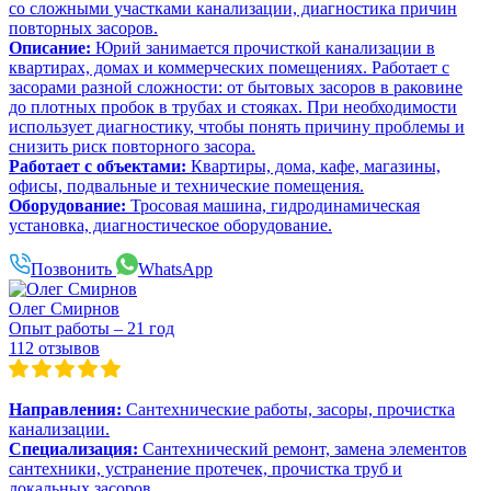
со сложными участками канализации, диагностика причин
повторных засоров.
Описание:
Юрий занимается прочисткой канализации в
квартирах, домах и коммерческих помещениях. Работает с
засорами разной сложности: от бытовых засоров в раковине
до плотных пробок в трубах и стояках. При необходимости
использует диагностику, чтобы понять причину проблемы и
снизить риск повторного засора.
Работает с объектами:
Квартиры, дома, кафе, магазины,
офисы, подвальные и технические помещения.
Оборудование:
Тросовая машина, гидродинамическая
установка, диагностическое оборудование.
Позвонить
WhatsApp
Олег Смирнов
Опыт работы – 21 год
112 отзывов
Направления:
Сантехнические работы, засоры, прочистка
канализации.
Специализация:
Сантехнический ремонт, замена элементов
сантехники, устранение протечек, прочистка труб и
локальных засоров.