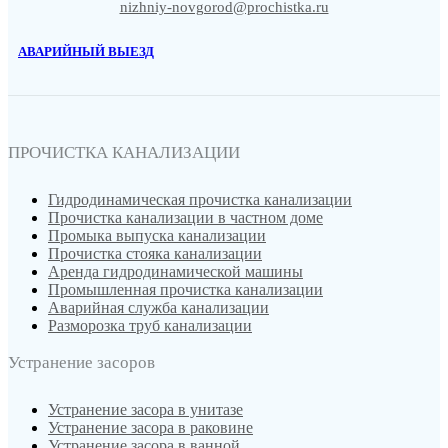
nizhniy-novgorod@prochistka.ru
АВАРИЙНЫЙ ВЫЕЗД
ПРОЧИСТКА КАНАЛИЗАЦИИ
Гидродинамическая прочистка канализации
Прочистка канализации в частном доме
Промыка выпуска канализации
Прочистка стояка канализации
Аренда гидродинамической машины
Промышленная прочистка канализации
Аварийная служба канализации
Разморозка труб канализации
Устранение засоров
Устранение засора в унитазе
Устранение засора в раковине
Устранение засора в ванной