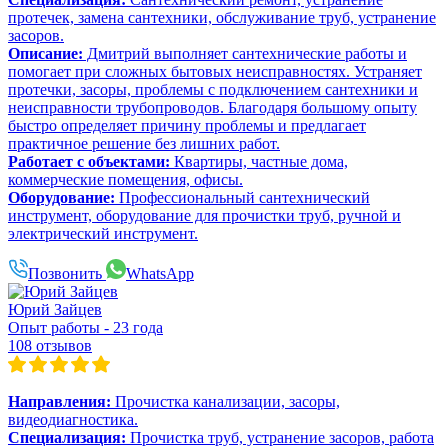
протечек, замена сантехники, обслуживание труб, устранение
засоров.
Описание:
Дмитрий выполняет сантехнические работы и
помогает при сложных бытовых неисправностях. Устраняет
протечки, засоры, проблемы с подключением сантехники и
неисправности трубопроводов. Благодаря большому опыту
быстро определяет причину проблемы и предлагает
практичное решение без лишних работ.
Работает с объектами:
Квартиры, частные дома,
коммерческие помещения, офисы.
Оборудование:
Профессиональный сантехнический
инструмент, оборудование для прочистки труб, ручной и
электрический инструмент.
Позвонить
WhatsApp
Юрий Зайцев
Опыт работы - 23 года
108 отзывов
Направления:
Прочистка канализации, засоры,
видеодиагностика.
Специализация:
Прочистка труб, устранение засоров, работа