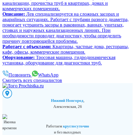
канализации, прочистка труб в квартирах, домах и
коммерческих помещениях.
Описание:
Лев специализируется на сложных засорах и
аварийных ситуациях. Работает с трубами разного диаметра,
помогает устранить засоры в раковинах, ваннах, унитазах,
стояках и наружных канализационных линиях. При
необходимости проводит диагностику, чтобы определить
причину повторяющейся проблемы.
Работает с объектами:
Квартиры, частные дома, рестораны,
кафе, офисы, коммерческие помещения.
Оборудование:
Тросовая машина, гидродинамическая
установка, оборудование для диагностики труб.
Позвонить
WhatsApp
Смотреть всех специалистов
Нижний Новгород
,
Алексеевская, 26
Работаем
круглосуточно
и без выходных