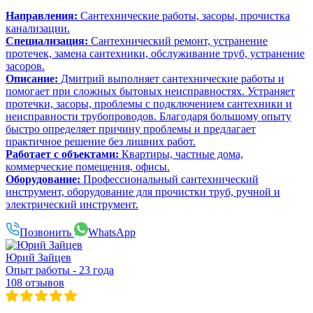
Направления:
Сантехнические работы, засоры, прочистка
канализации.
Специализация:
Сантехнический ремонт, устранение
протечек, замена сантехники, обслуживание труб, устранение
засоров.
Описание:
Дмитрий выполняет сантехнические работы и
помогает при сложных бытовых неисправностях. Устраняет
протечки, засоры, проблемы с подключением сантехники и
неисправности трубопроводов. Благодаря большому опыту
быстро определяет причину проблемы и предлагает
практичное решение без лишних работ.
Работает с объектами:
Квартиры, частные дома,
коммерческие помещения, офисы.
Оборудование:
Профессиональный сантехнический
инструмент, оборудование для прочистки труб, ручной и
электрический инструмент.
Позвонить
WhatsApp
Юрий Зайцев
Опыт работы - 23 года
108 отзывов