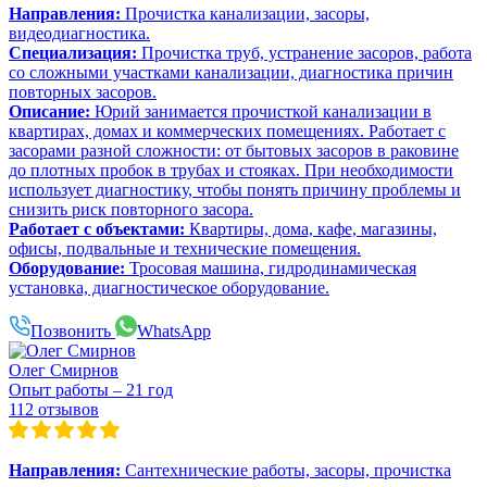
Направления:
Прочистка канализации, засоры,
видеодиагностика.
Специализация:
Прочистка труб, устранение засоров, работа
со сложными участками канализации, диагностика причин
повторных засоров.
Описание:
Юрий занимается прочисткой канализации в
квартирах, домах и коммерческих помещениях. Работает с
засорами разной сложности: от бытовых засоров в раковине
до плотных пробок в трубах и стояках. При необходимости
использует диагностику, чтобы понять причину проблемы и
снизить риск повторного засора.
Работает с объектами:
Квартиры, дома, кафе, магазины,
офисы, подвальные и технические помещения.
Оборудование:
Тросовая машина, гидродинамическая
установка, диагностическое оборудование.
Позвонить
WhatsApp
Олег Смирнов
Опыт работы – 21 год
112 отзывов
Направления:
Сантехнические работы, засоры, прочистка