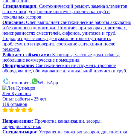
канализации.
Специализация:
Сантехнический ремонт, замена элементов
сантехники, устранение протечек, прочистка труб и
локальных засоров.
Описание:
Олег выполняет сантехнические работы аккуратно
и без лишнего демонтажа. Помогает при засорах, протечках,
неисправностях смесителей, сифонов, унитазов и труб.
Подходит для заявок, где нужно не только устранить
проблему, но и проверить состояние сантехники после
ремонта.
Работает с объектами:
Квартиры, частные дома, офисы,
небольшие коммерческие помещения.
Оборудование:
Сантехнический инструмент, тросовое
оборудование, оборудование для локальной прочистки труб.
Позвонить
WhatsApp
Лев Кузнецов
Опыт работы - 25 лет
119 отзывов
Направления:
Прочистка канализации, засоры,
видеодиагностика.
Специализация:
Устранение сложных засоров, диагностика