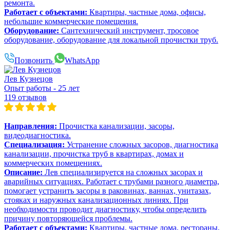
ремонта.
Работает с объектами:
Квартиры, частные дома, офисы,
небольшие коммерческие помещения.
Оборудование:
Сантехнический инструмент, тросовое
оборудование, оборудование для локальной прочистки труб.
Позвонить
WhatsApp
Лев Кузнецов
Опыт работы - 25 лет
119 отзывов
Направления:
Прочистка канализации, засоры,
видеодиагностика.
Специализация:
Устранение сложных засоров, диагностика
канализации, прочистка труб в квартирах, домах и
коммерческих помещениях.
Описание:
Лев специализируется на сложных засорах и
аварийных ситуациях. Работает с трубами разного диаметра,
помогает устранить засоры в раковинах, ваннах, унитазах,
стояках и наружных канализационных линиях. При
необходимости проводит диагностику, чтобы определить
причину повторяющейся проблемы.
Работает с объектами:
Квартиры, частные дома, рестораны,