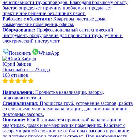
неисправности трубопроводов. Благодаря большому опыту
быстро определяет причину проблемы и предлагает
практичное решение без лишних работ.
Работает с объектами:
Квартиры, частные дома,
коммерческие помещения, офисы.
Оборудование:
Профессиональный сантехнический
инструмент, оборудование для прочистки труб, ручной и
электрический инструмент.
Позвонить
WhatsApp
Юрий Зайцев
Опыт работы - 23 года
108 отзывов
Направления:
Прочистка канализации, засоры,
видеодиагностика.
Специализация:
Прочистка труб, устранение засоров, работа
со сложными участками канализации, диагностика причин
повторных засоров.
Описание:
Юрий занимается прочисткой канализации в
квартирах, домах и коммерческих помещениях. Работает с
засорами разной сложности: от бытовых засоров в раковине
до плотных пробок в трубах и стояках. При необходимости