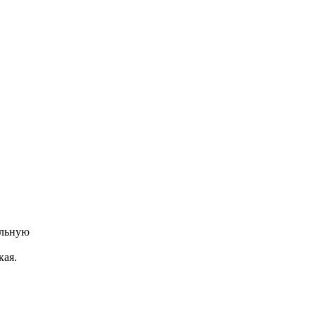
альную
кая.