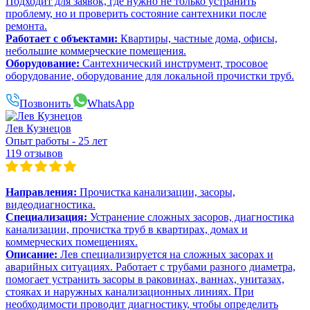
Подходит для заявок, где нужно не только устранить
проблему, но и проверить состояние сантехники после
ремонта.
Работает с объектами:
Квартиры, частные дома, офисы,
небольшие коммерческие помещения.
Оборудование:
Сантехнический инструмент, тросовое
оборудование, оборудование для локальной прочистки труб.
Позвонить
WhatsApp
Лев Кузнецов
Опыт работы - 25 лет
119 отзывов
Направления:
Прочистка канализации, засоры,
видеодиагностика.
Специализация:
Устранение сложных засоров, диагностика
канализации, прочистка труб в квартирах, домах и
коммерческих помещениях.
Описание:
Лев специализируется на сложных засорах и
аварийных ситуациях. Работает с трубами разного диаметра,
помогает устранить засоры в раковинах, ваннах, унитазах,
стояках и наружных канализационных линиях. При
необходимости проводит диагностику, чтобы определить