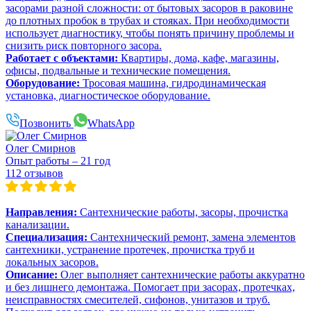
засорами разной сложности: от бытовых засоров в раковине
до плотных пробок в трубах и стояках. При необходимости
использует диагностику, чтобы понять причину проблемы и
снизить риск повторного засора.
Работает с объектами:
Квартиры, дома, кафе, магазины,
офисы, подвальные и технические помещения.
Оборудование:
Тросовая машина, гидродинамическая
установка, диагностическое оборудование.
Позвонить
WhatsApp
Олег Смирнов
Опыт работы – 21 год
112 отзывов
Направления:
Сантехнические работы, засоры, прочистка
канализации.
Специализация:
Сантехнический ремонт, замена элементов
сантехники, устранение протечек, прочистка труб и
локальных засоров.
Описание:
Олег выполняет сантехнические работы аккуратно
и без лишнего демонтажа. Помогает при засорах, протечках,
неисправностях смесителей, сифонов, унитазов и труб.