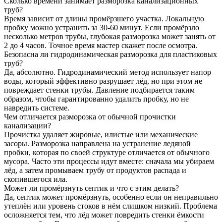
Сколько времени занимает разморозка канализационных
труб?
Время зависит от длины промёрзшего участка. Локальную
пробку можно устранить за 30-60 минут. Если промёрзло
несколько метров трубы, глубокая разморозка может занять от
2 до 4 часов. Точное время мастер скажет после осмотра.
Безопасна ли гидродинамическая разморозка для пластиковых
труб?
Да, абсолютно. Гидродинамический метод использует напор
воды, который эффективно разрушает лёд, но при этом не
повреждает стенки трубы. Давление подбирается таким
образом, чтобы гарантированно удалить пробку, но не
навредить системе.
Чем отличается разморозка от обычной прочистки
канализации?
Прочистка удаляет жировые, илистые или механические
засоры. Разморозка направлена на устранение ледяной
пробки, которая по своей структуре отличается от обычного
мусора. Часто эти процессы идут вместе: сначала мы убираем
лёд, а затем промываем трубу от продуктов распада и
скопившегося ила.
Может ли промёрзнуть септик и что с этим делать?
Да, септик может промёрзнуть, особенно если он неправильно
утеплён или уровень стоков в нём слишком низкий. Проблема
осложняется тем, что лёд может повредить стенки ёмкости