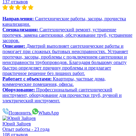
137 отзывов
Направления:
Сантехнические работы, засоры, прочистка
канализации.
Специализация:
Сантехнический ремонт, устранение
протечек, замена сантехники, обслуживание труб, устранение
засоров.
Описание:
Дмитрий выполняет сантехнические работы и
помогает при сложных бытовых неисправностях. Устраняет
протечки, засоры, проблемы с подключением сантехники и
неисправности трубопроводов. Благодаря большому опыту
быстро определяет причину проблемы и предлагает
практичное решение без лишних работ.
Работает с объектами:
Квартиры, частные дома,
коммерческие помещения, офисы.
Оборудование:
Профессиональный сантехнический
инструмент, оборудование для прочистки труб, ручной и
электрический инструмент.
Позвонить
WhatsApp
Юрий Зайцев
Опыт работы - 23 года
108 отзывов