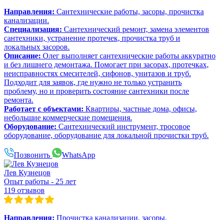
Направления:
Сантехнические работы, засоры, прочистка
канализации.
Специализация:
Сантехнический ремонт, замена элементов
сантехники, устранение протечек, прочистка труб и
локальных засоров.
Описание:
Олег выполняет сантехнические работы аккуратно
и без лишнего демонтажа. Помогает при засорах, протечках,
неисправностях смесителей, сифонов, унитазов и труб.
Подходит для заявок, где нужно не только устранить
проблему, но и проверить состояние сантехники после
ремонта.
Работает с объектами:
Квартиры, частные дома, офисы,
небольшие коммерческие помещения.
Оборудование:
Сантехнический инструмент, тросовое
оборудование, оборудование для локальной прочистки труб.
Позвонить
WhatsApp
Лев Кузнецов
Опыт работы - 25 лет
119 отзывов
Направления:
Прочистка канализации, засоры,