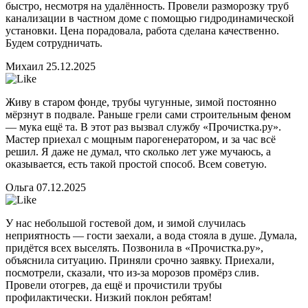
быстро, несмотря на удалённость. Провели разморозку труб
канализации в частном доме с помощью гидродинамической
установки. Цена порадовала, работа сделана качественно.
Будем сотрудничать.
Михаил
25.12.2025
Живу в старом фонде, трубы чугунные, зимой постоянно
мёрзнут в подвале. Раньше грели сами строительным феном
— мука ещё та. В этот раз вызвал службу «Прочистка.ру».
Мастер приехал с мощным парогенератором, и за час всё
решил. Я даже не думал, что сколько лет уже мучаюсь, а
оказывается, есть такой простой способ. Всем советую.
Ольга
07.12.2025
У нас небольшой гостевой дом, и зимой случилась
неприятность — гости заехали, а вода стояла в душе. Думала,
придётся всех выселять. Позвонила в «Прочистка.ру»,
объяснила ситуацию. Приняли срочно заявку. Приехали,
посмотрели, сказали, что из-за морозов промёрз слив.
Провели отогрев, да ещё и прочистили трубы
профилактически. Низкий поклон ребятам!