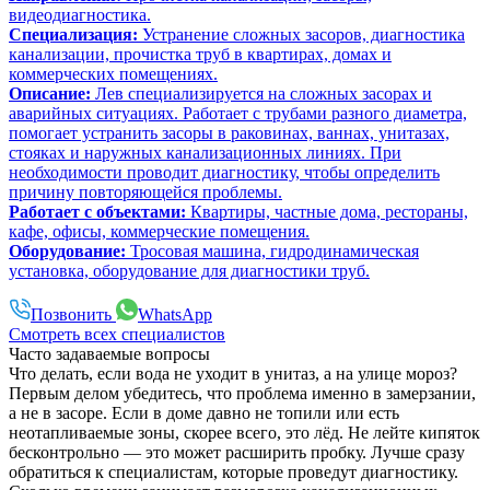
видеодиагностика.
Специализация:
Устранение сложных засоров, диагностика
канализации, прочистка труб в квартирах, домах и
коммерческих помещениях.
Описание:
Лев специализируется на сложных засорах и
аварийных ситуациях. Работает с трубами разного диаметра,
помогает устранить засоры в раковинах, ваннах, унитазах,
стояках и наружных канализационных линиях. При
необходимости проводит диагностику, чтобы определить
причину повторяющейся проблемы.
Работает с объектами:
Квартиры, частные дома, рестораны,
кафе, офисы, коммерческие помещения.
Оборудование:
Тросовая машина, гидродинамическая
установка, оборудование для диагностики труб.
Позвонить
WhatsApp
Смотреть всех специалистов
Часто задаваемые вопросы
Что делать, если вода не уходит в унитаз, а на улице мороз?
Первым делом убедитесь, что проблема именно в замерзании,
а не в засоре. Если в доме давно не топили или есть
неотапливаемые зоны, скорее всего, это лёд. Не лейте кипяток
бесконтрольно — это может расширить пробку. Лучше сразу
обратиться к специалистам, которые проведут диагностику.