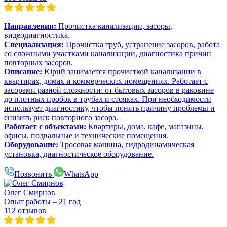
Направления:
Прочистка канализации, засоры,
видеодиагностика.
Специализация:
Прочистка труб, устранение засоров, работа
со сложными участками канализации, диагностика причин
повторных засоров.
Описание:
Юрий занимается прочисткой канализации в
квартирах, домах и коммерческих помещениях. Работает с
засорами разной сложности: от бытовых засоров в раковине
до плотных пробок в трубах и стояках. При необходимости
использует диагностику, чтобы понять причину проблемы и
снизить риск повторного засора.
Работает с объектами:
Квартиры, дома, кафе, магазины,
офисы, подвальные и технические помещения.
Оборудование:
Тросовая машина, гидродинамическая
установка, диагностическое оборудование.
Позвонить
WhatsApp
Олег Смирнов
Опыт работы – 21 год
112 отзывов