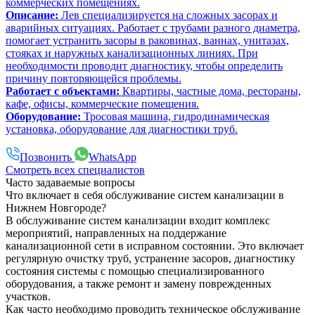
коммерческих помещениях.
Описание:
Лев специализируется на сложных засорах и
аварийных ситуациях. Работает с трубами разного диаметра,
помогает устранить засоры в раковинах, ваннах, унитазах,
стояках и наружных канализационных линиях. При
необходимости проводит диагностику, чтобы определить
причину повторяющейся проблемы.
Работает с объектами:
Квартиры, частные дома, рестораны,
кафе, офисы, коммерческие помещения.
Оборудование:
Тросовая машина, гидродинамическая
установка, оборудование для диагностики труб.
Позвонить
WhatsApp
Смотреть всех специалистов
Часто задаваемые вопросы
Что включает в себя обслуживание систем канализации в
Нижнем Новгороде?
В обслуживание систем канализации входит комплекс
мероприятий, направленных на поддержание
канализационной сети в исправном состоянии. Это включает
регулярную очистку труб, устранение засоров, диагностику
состояния системы с помощью специализированного
оборудования, а также ремонт и замену поврежденных
участков.
Как часто необходимо проводить техническое обслуживание