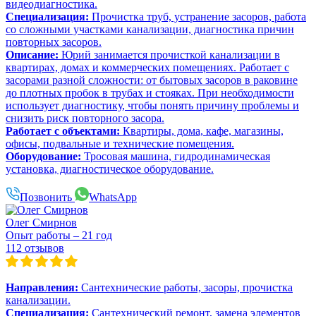
видеодиагностика.
Специализация:
Прочистка труб, устранение засоров, работа
со сложными участками канализации, диагностика причин
повторных засоров.
Описание:
Юрий занимается прочисткой канализации в
квартирах, домах и коммерческих помещениях. Работает с
засорами разной сложности: от бытовых засоров в раковине
до плотных пробок в трубах и стояках. При необходимости
использует диагностику, чтобы понять причину проблемы и
снизить риск повторного засора.
Работает с объектами:
Квартиры, дома, кафе, магазины,
офисы, подвальные и технические помещения.
Оборудование:
Тросовая машина, гидродинамическая
установка, диагностическое оборудование.
Позвонить
WhatsApp
Олег Смирнов
Опыт работы – 21 год
112 отзывов
Направления:
Сантехнические работы, засоры, прочистка
канализации.
Специализация:
Сантехнический ремонт, замена элементов