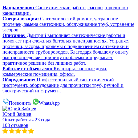
Направления:
Сантехнические работы, засоры, прочистка
канализации.
Специализация:
Сантехнический ремонт, устранение
протечек, замена сантехники, обслуживание труб, устранение
засоров.
Описание:
Дмитрий выполняет сантехнические работы и
помогает при сложных бытовых неисправностях. Устраняет
протечки, засоры, проблемы с подключением сантехники и
неисправности трубопроводов. Благодаря большому опыту
быстро определяет причину проблемы и предлагает
практичное решение без лишних работ.
Работает с объектами:
Квартиры, частные дома,
коммерческие помещения, офисы.
Оборудование:
Профессиональный сантехнический
инструмент, оборудование для прочистки труб, ручной и
электрический инструмент.
Позвонить
WhatsApp
Юрий Зайцев
Опыт работы - 23 года
108 отзывов