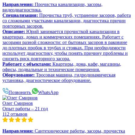
Направления:
Прочистка канализации, засоры,
видеодиагностика.
Специализация:
Прочистка труб, устранение засоров, работа
со сложными участками канализации, диагностика причин
повторных засоров.
Описание:
Юрий занимается прочисткой канализации в
квартирах, домах и коммерческих помещениях. Работает с
засорами разной сложности: от бытовых засоров в раковине
до плотных пробок в трубах и стояках. При необходимости
использует диагностику, чтобы понять причину проблемы и
снизить риск повторного засора.
Работает с объектами:
Квартиры, дома, кафе, магазины,
офисы, подвальные и технические помещения.
Оборудование:
Тросовая машина, гидродинамическая
установка, диагностическое оборудование.
Позвонить
WhatsApp
Олег Смирнов
Опыт работы – 21 год
112 отзывов
Направления:
Сантехнические работы, засоры, прочистка