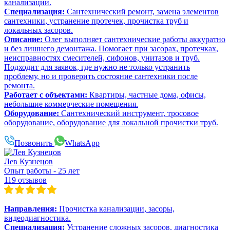
канализации.
Специализация:
Сантехнический ремонт, замена элементов
сантехники, устранение протечек, прочистка труб и
локальных засоров.
Описание:
Олег выполняет сантехнические работы аккуратно
и без лишнего демонтажа. Помогает при засорах, протечках,
неисправностях смесителей, сифонов, унитазов и труб.
Подходит для заявок, где нужно не только устранить
проблему, но и проверить состояние сантехники после
ремонта.
Работает с объектами:
Квартиры, частные дома, офисы,
небольшие коммерческие помещения.
Оборудование:
Сантехнический инструмент, тросовое
оборудование, оборудование для локальной прочистки труб.
Позвонить
WhatsApp
Лев Кузнецов
Опыт работы - 25 лет
119 отзывов
Направления:
Прочистка канализации, засоры,
видеодиагностика.
Специализация:
Устранение сложных засоров, диагностика