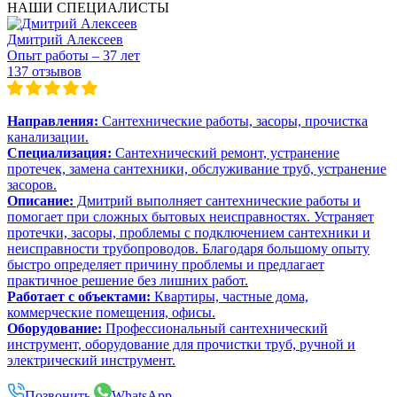
НАШИ СПЕЦИАЛИСТЫ
Дмитрий Алексеев
Опыт работы – 37 лет
137 отзывов
Направления:
Сантехнические работы, засоры, прочистка
канализации.
Специализация:
Сантехнический ремонт, устранение
протечек, замена сантехники, обслуживание труб, устранение
засоров.
Описание:
Дмитрий выполняет сантехнические работы и
помогает при сложных бытовых неисправностях. Устраняет
протечки, засоры, проблемы с подключением сантехники и
неисправности трубопроводов. Благодаря большому опыту
быстро определяет причину проблемы и предлагает
практичное решение без лишних работ.
Работает с объектами:
Квартиры, частные дома,
коммерческие помещения, офисы.
Оборудование:
Профессиональный сантехнический
инструмент, оборудование для прочистки труб, ручной и
электрический инструмент.
Позвонить
WhatsApp