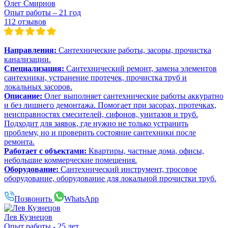
Олег Смирнов
Опыт работы – 21 год
112 отзывов
Направления:
Сантехнические работы, засоры, прочистка
канализации.
Специализация:
Сантехнический ремонт, замена элементов
сантехники, устранение протечек, прочистка труб и
локальных засоров.
Описание:
Олег выполняет сантехнические работы аккуратно
и без лишнего демонтажа. Помогает при засорах, протечках,
неисправностях смесителей, сифонов, унитазов и труб.
Подходит для заявок, где нужно не только устранить
проблему, но и проверить состояние сантехники после
ремонта.
Работает с объектами:
Квартиры, частные дома, офисы,
небольшие коммерческие помещения.
Оборудование:
Сантехнический инструмент, тросовое
оборудование, оборудование для локальной прочистки труб.
Позвонить
WhatsApp
Лев Кузнецов
Опыт работы - 25 лет