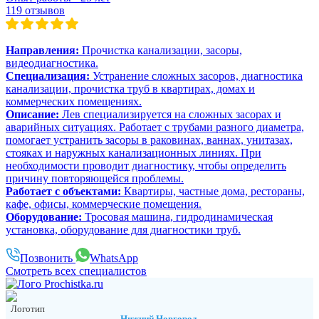
119 отзывов
Направления:
Прочистка канализации, засоры,
видеодиагностика.
Специализация:
Устранение сложных засоров, диагностика
канализации, прочистка труб в квартирах, домах и
коммерческих помещениях.
Описание:
Лев специализируется на сложных засорах и
аварийных ситуациях. Работает с трубами разного диаметра,
помогает устранить засоры в раковинах, ваннах, унитазах,
стояках и наружных канализационных линиях. При
необходимости проводит диагностику, чтобы определить
причину повторяющейся проблемы.
Работает с объектами:
Квартиры, частные дома, рестораны,
кафе, офисы, коммерческие помещения.
Оборудование:
Тросовая машина, гидродинамическая
установка, оборудование для диагностики труб.
Позвонить
WhatsApp
Смотреть всех специалистов
Нижний Новгород
,